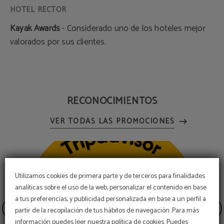
Kayak Awards
- Considerado uno de los hoteles mejor
valorados por sus clientes.
RECONOCIMIENTOS
Utilizamos cookies de primera parte y de terceros para finalidades
analíticas sobre el uso de la web, personalizar el contenido en base
a tus preferencias, y publicidad personalizada en base a un perfil a
partir de la recopilación de tus hábitos de navegación. Para más
información puedes leer nuestra política de cookies. Puedes