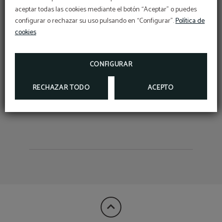
DESCUENTO ESPECIAL
aceptar todas las cookies mediante el botón “Aceptar” o puedes
¡ALÓJATE MÁS DE UNA NOCHE CON NOSOTROS
Y DISFRUTA DE UN DESCUENTO ADICIONAL
configurar o rechazar su uso pulsando en “Configurar”.
Política de
APLICADO!
cookies
RESERVAR
Traveler's Choice Awards
VER AWARDS
CONFIGURAR
RECHAZAR TODO
ACEPTO