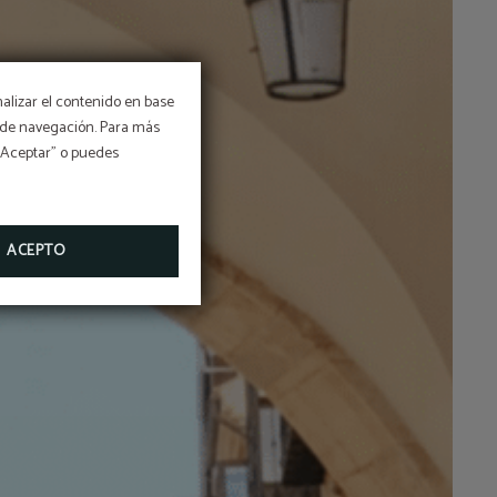
nalizar el contenido en base
os de navegación. Para más
 “Aceptar” o puedes
UTA DE
ACEPTO