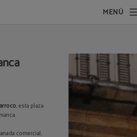
MENÚ
anca
barroco
, esta plaza
amanca.
lanada comercial,