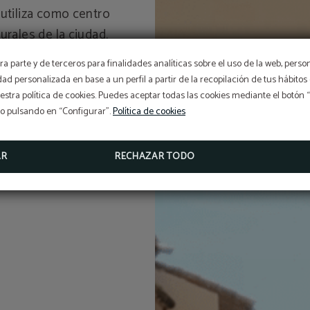
 utiliza como centro
urales de la ciudad.
a parte y de terceros para finalidades analíticas sobre el uso de la web, perso
idad personalizada en base a un perfil a partir de la recopilación de tus hábit
DESCUENTO ESPECIAL
stra política de cookies. Puedes aceptar todas las cookies mediante el botón
¡ALÓJATE MÁS DE UNA NOCHE CON NOSOTROS Y DISFR
UN DESCUENTO ADICIONAL APLICADO!
so pulsando en “Configurar”.
Política de cookies
RESERVAR
AR
RECHAZAR TODO