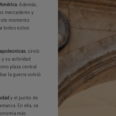
 América
. Además,
tos mercaderes y
n este momento
 a todos estos
napoleónicas
, sirvió
 y su actividad
como plaza central
bar la guerra volvió
iudad
y el punto de
amanca. En ella, se
tronomía más